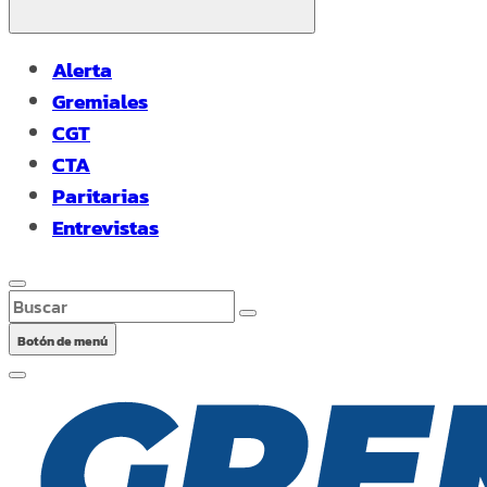
Alerta
Gremiales
CGT
CTA
Paritarias
Entrevistas
Buscar
Botón de menú