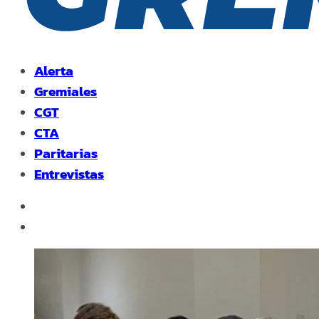
Alerta
Gremiales
CGT
CTA
Paritarias
Entrevistas
facebook
instagram