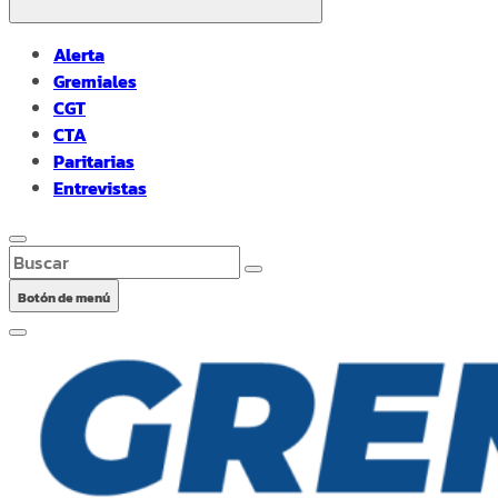
Alerta
Gremiales
CGT
CTA
Paritarias
Entrevistas
Buscar
Botón de menú