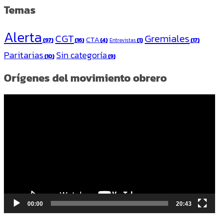
Temas
Alerta
CGT
Gremiales
CTA
(97)
(16)
(4)
(1)
(17)
Entrevistas
Paritarias
Sin categoría
(10)
(9)
Orígenes del movimiento obrero
Reproductor
de
vídeo
00:00
20:43