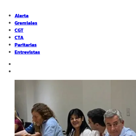
Alerta
Gremiales
CGT
CTA
Paritarias
Entrevistas
facebook
instagram