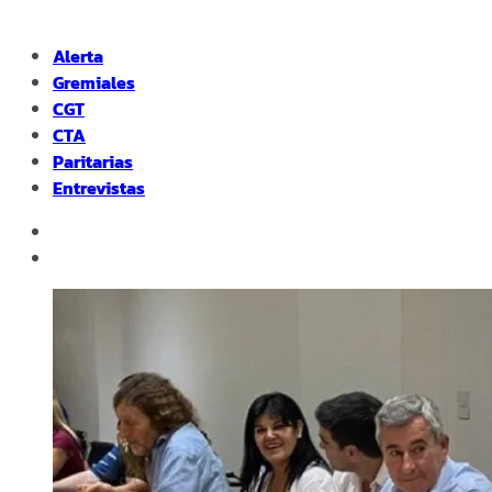
Alerta
Gremiales
CGT
CTA
Paritarias
Entrevistas
facebook
instagram