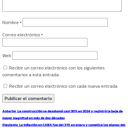
Nombre
*
Correo electrónico
*
Web
Recibir un correo electrónico con los siguientes
comentarios a esta entrada.
Recibir un correo electrónico con cada nueva entrada.
Navegación
Entrada
Anterior
La construcción se desplomó casi 30% en 2024 y registró la baja de
de
anterior:
mayor magnitud en más de dos décadas
entradas
Entrada
Siguiente
La inflación en CABA fue del 3,1% en enero y complica los planes del