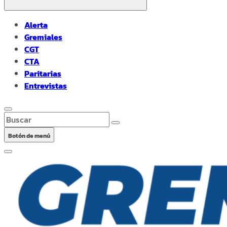
Alerta
Gremiales
CGT
CTA
Paritarias
Entrevistas
Buscar
Botón de menú