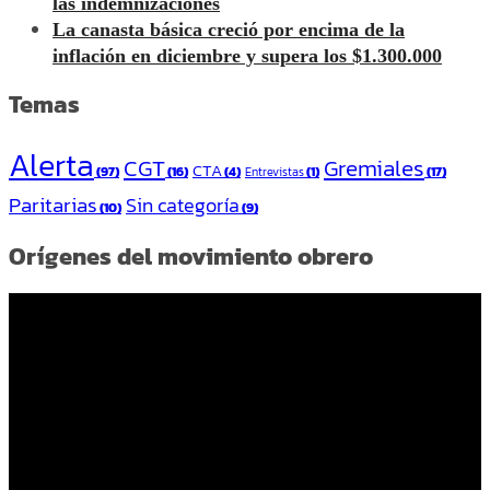
las indemnizaciones
La canasta básica creció por encima de la
inflación en diciembre y supera los $1.300.000
Temas
Alerta
CGT
Gremiales
CTA
(97)
(16)
(4)
(1)
(17)
Entrevistas
Paritarias
Sin categoría
(10)
(9)
Orígenes del movimiento obrero
Reproductor
de
vídeo