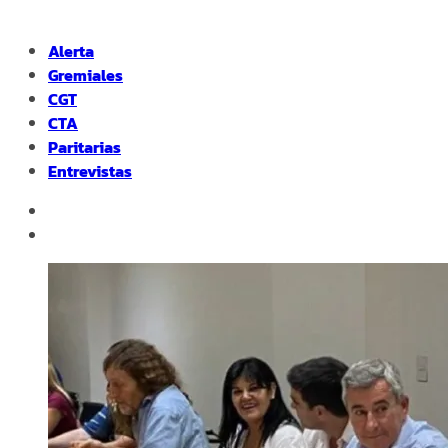
Alerta
Gremiales
CGT
CTA
Paritarias
Entrevistas
facebook
instagram