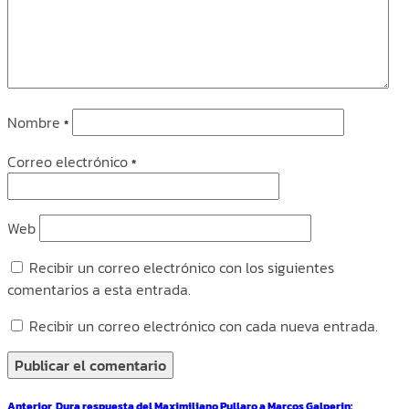
Nombre
*
Correo electrónico
*
Web
Recibir un correo electrónico con los siguientes
comentarios a esta entrada.
Recibir un correo electrónico con cada nueva entrada.
Navegación
Entrada
Anterior
Dura respuesta del Maximiliano Pullaro a Marcos Galperin: