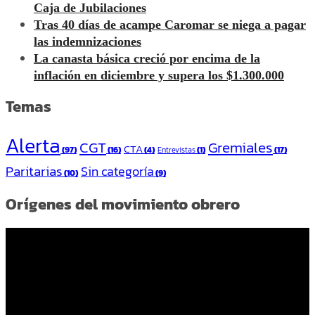
Caja de Jubilaciones
Tras 40 días de acampe Caromar se niega a pagar
las indemnizaciones
La canasta básica creció por encima de la
inflación en diciembre y supera los $1.300.000
Temas
Alerta
CGT
Gremiales
CTA
(97)
(16)
(4)
(1)
(17)
Entrevistas
Paritarias
Sin categoría
(10)
(9)
Orígenes del movimiento obrero
Reproductor
de
vídeo