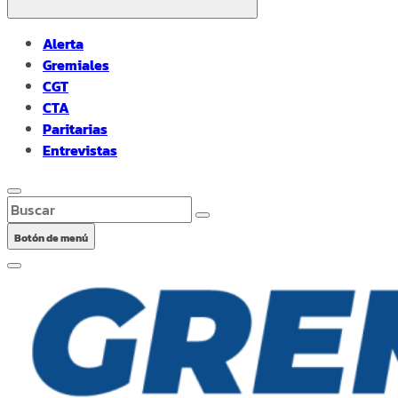
Alerta
Gremiales
CGT
CTA
Paritarias
Entrevistas
Buscar
Botón de menú