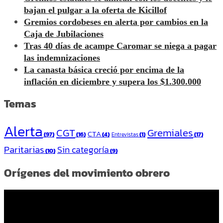
bajan el pulgar a la oferta de Kicillof
Gremios cordobeses en alerta por cambios en la
Caja de Jubilaciones
Tras 40 días de acampe Caromar se niega a pagar
las indemnizaciones
La canasta básica creció por encima de la
inflación en diciembre y supera los $1.300.000
Temas
Alerta
CGT
Gremiales
CTA
(97)
(16)
(4)
(1)
(17)
Entrevistas
Paritarias
Sin categoría
(10)
(9)
Orígenes del movimiento obrero
Reproductor
de
vídeo