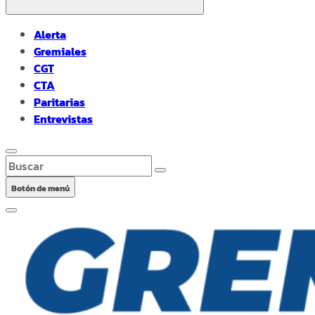
Alerta
Gremiales
CGT
CTA
Paritarias
Entrevistas
Buscar
Botón de menú