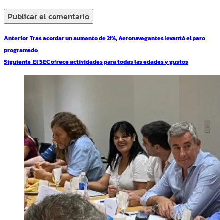
Navegación
Entrada
Anterior
Tras acordar un aumento de 21%, Aeronavegantes levantó el paro
de
anterior:
programado
entradas
Entrada
Siguiente
El SEC ofrece actividades para todas las edades y gustos
siguiente: