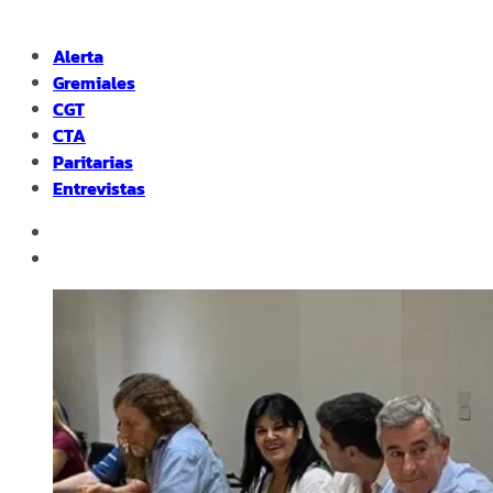
Alerta
Gremiales
CGT
CTA
Paritarias
Entrevistas
facebook
instagram