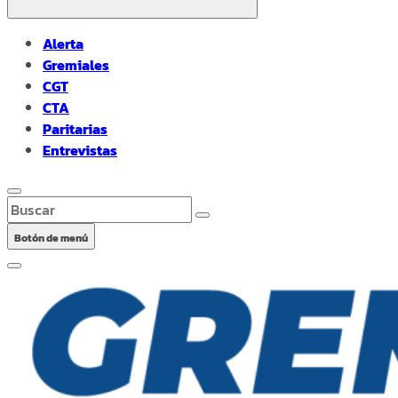
Alerta
Gremiales
CGT
CTA
Paritarias
Entrevistas
Buscar
Botón de menú