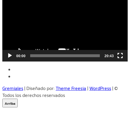
vídeo
00:00
20:43
facebook
instagram
Gremiales
| Diseñado por:
Theme Freesia
|
WordPress
| ©
Todos los derechos reservados
Arriba