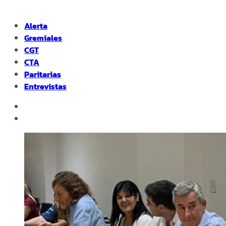
Alerta
Gremiales
CGT
CTA
Paritarias
Entrevistas
facebook
instagram