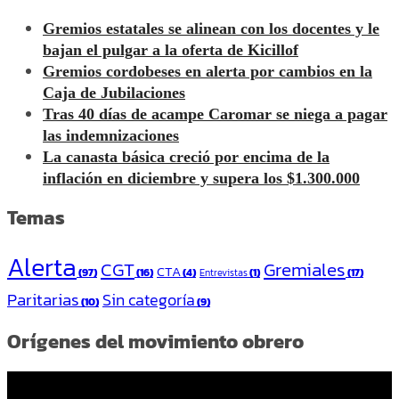
Gremios estatales se alinean con los docentes y le
bajan el pulgar a la oferta de Kicillof
Gremios cordobeses en alerta por cambios en la
Caja de Jubilaciones
Tras 40 días de acampe Caromar se niega a pagar
las indemnizaciones
La canasta básica creció por encima de la
inflación en diciembre y supera los $1.300.000
Temas
Alerta
CGT
Gremiales
CTA
(97)
(16)
(4)
(1)
(17)
Entrevistas
Paritarias
Sin categoría
(10)
(9)
Orígenes del movimiento obrero
Reproductor
de